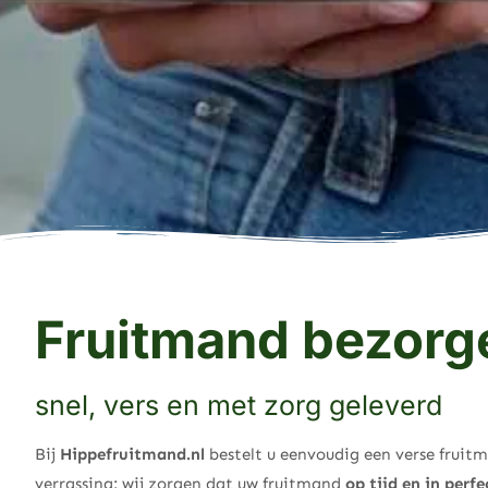
Fruitmand bezorg
snel, vers en met zorg geleverd
Bij
Hippefruitmand.nl
bestelt u eenvoudig een verse fruit
verrassing: wij zorgen dat uw fruitmand
op tijd en in perfe