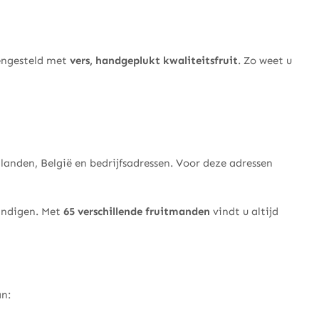
mengesteld met
vers, handgeplukt kwaliteitsfruit
. Zo weet u
anden, België en bedrijfsadressen. Voor deze adressen
handigen. Met
65 verschillende fruitmanden
vindt u altijd
an: