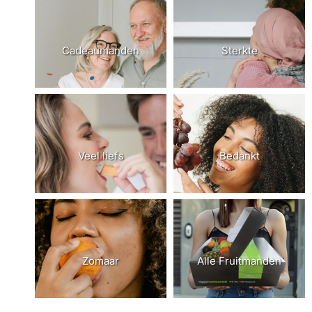
Cadeaumanden
Sterkte
Veel liefs
Bedankt
Zomaar
Alle Fruitmanden