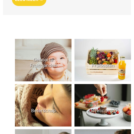
Geboorte
Fruitkisten
Fruitmanden
Beterschap
Gefeliciteerd