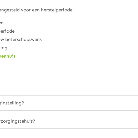
ngesteld voor een herstelperiode:
en
periode
jouw beterschapswens
ling
kenhuis
instelling?
erzorgingstehuis?