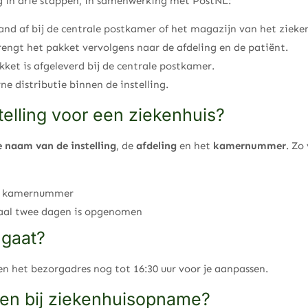
ng in drie stappen, in samenwerking met PostNL:
nd af bij de centrale postkamer of het magazijn van het zieken
rengt het pakket vervolgens naar de afdeling en de patiënt.
ket is afgeleverd bij de centrale postkamer.
e distributie binnen de instelling.
telling voor een ziekenhuis?
e naam van de instelling
, de
afdeling
en het
kamernummer
. Zo
en kamernummer
aal twee dagen is opgenomen
 gaat?
en het bezorgadres nog tot 16:30 uur voor je aanpassen.
en bij ziekenhuisopname?