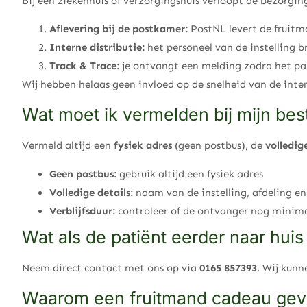
Bij een ziekenhuis of verzorgingshuis verloopt de bezorgi
Aflevering bij de postkamer:
PostNL levert de fruitma
Interne distributie:
het personeel van de instelling b
Track & Trace:
je ontvangt een melding zodra het pak
Wij hebben helaas geen invloed op de snelheid van de intern
Wat moet ik vermelden bij mijn bes
Vermeld altijd een
fysiek adres
(geen postbus), de
volledig
Geen postbus:
gebruik altijd een fysiek adres
Volledige details:
naam van de instelling, afdeling 
Verblijfsduur:
controleer of de ontvanger nog minim
Wat als de patiënt eerder naar huis
Neem direct contact met ons op via
0165 857393
. Wij kunn
Waarom een fruitmand cadeau gev