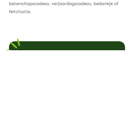
beterschapscadeau, verjaardagscadeau, bedankje of
felicitatie.
Fruitmanden van Topkwaliteit
Met een fruitmand van
Hippefruitmand.nl scoor je altijd. Sinds
2010 zijn wij specialist in stijlvolle,
duurzame manden vol vers fruit. Perfect
als beterschapscadeau, felicitatie of
spontane verrassing.