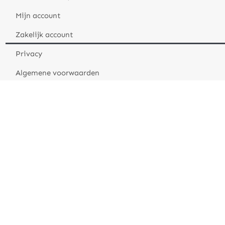
Mijn account
Zakelijk account
Privacy
Algemene voorwaarden
Over Hippefruitmand
Fruit in de Hippefruitmand
Zakelijke Fruitgeschenken
Verschillende fruitmand thema’s
Duurzaamheid en MVO
Over ons