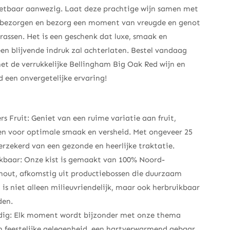
nietbaar aanwezig. Laat deze prachtige wijn samen met
d bezorgen en bezorg een moment van vreugde en genot
rrassen. Het is een geschenk dat luxe, smaak en
en blijvende indruk zal achterlaten. Bestel vandaag
t de verrukkelijke Bellingham Big Oak Red wijn en
 een onvergetelijke ervaring!
s Fruit: Geniet van een ruime variatie aan fruit,
en voor optimale smaak en versheid. Met ongeveer 25
verzekerd van een gezonde en heerlijke traktatie.
baar: Onze kist is gemaakt van 100% Noord-
hout, afkomstig uit productiebossen die duurzaam
is niet alleen milieuvriendelijk, maar ook herbruikbaar
den.
jdig: Elk moment wordt bijzonder met onze thema
en feestelijke gelegenheid, een hartverwarmend gebaar