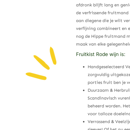
afdronk blijft lang en ge
de verfrissende fruitman
aan diegene die je wilt ve
verfijning combineert en e
nog de Hippe fruitmand me
maak van elke gelegenheid
Fruitkist Rode wijn is:
Handgeselecteerd Ver
zorgvuldig uitgekoz
porties fruit ben je 
Duurzaam & Herbruik
Scandinavisch vuren
beheerd worden. Het 
voor talloze doelein
Verrassend & Veelzi
sleeves! Of het nu e