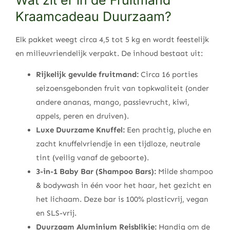
Wat zit er in de Fruitmand
Kraamcadeau Duurzaam?
Elk pakket weegt circa 4,5 tot 5 kg en wordt feestelijk
en milieuvriendelijk verpakt. De inhoud bestaat uit:
Rijkelijk gevulde fruitmand:
Circa 16 porties
seizoensgebonden fruit van topkwaliteit (onder
andere ananas, mango, passievrucht, kiwi,
appels, peren en druiven).
Luxe Duurzame Knuffel:
Een prachtig, pluche en
zacht knuffelvriendje in een tijdloze, neutrale
tint (veilig vanaf de geboorte).
3-in-1 Baby Bar (Shampoo Bars):
Milde shampoo
& bodywash in één voor het haar, het gezicht en
het lichaam. Deze bar is 100% plasticvrij, vegan
en SLS-vrij.
Duurzaam Aluminium Reisblikje:
Handig om de