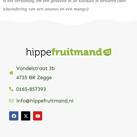
is het verstandig om een gedeelte in de koelkast te bewaren (met
uitzondering van een ananas en een mango)
Vondelstraat 3b
4735 BR Zegge
0165-857393
info@hippefruitmand.nl