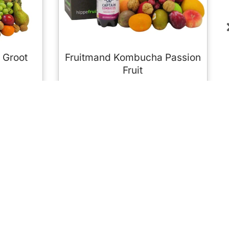
 Groot
Fruitmand Kombucha Passion
Fruit
€
24,95
Over Hippefruitmand
Fruit in de Hippefruitmand