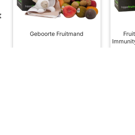
Geboorte Fruitmand
Frui
Immunit
€
29,95
Bezorginfo
Vondelstraat 3b
Fruitmand be