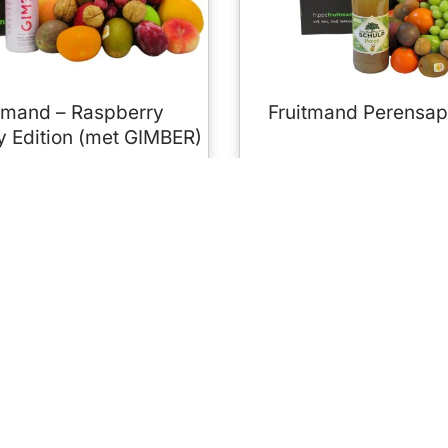
tmand – Raspberry
Fruitmand Perensap
y Edition (met GIMBER)
€
24,95
€
36,95
BEKIJK ALLE FRUITMANDEN
rmatie
Klantenservice
zorgen Zieken-
Veelgestelde vragen