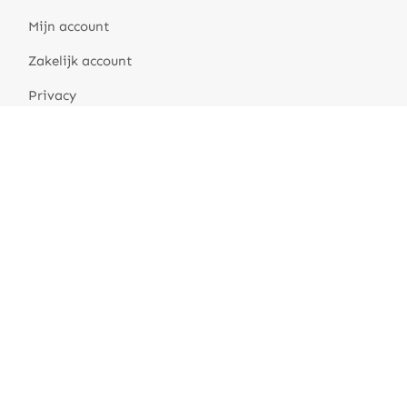
Mijn account
Zakelijk account
Privacy
Algemene voorwaarden
Over Hippefruitmand
Fruit in de Hippefruitmand
Zakelijke Fruitgeschenken
Verschillende fruitmand thema’s
Duurzaamheid en MVO
Over ons